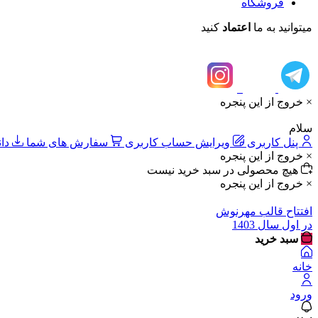
فروشگاه
میتوانید به ما
اعتماد
کنید
× خروج از این پنجره
سلام
پنل کاربری
ویرایش حساب کاربری
سفارش های شما
دان
× خروج از این پنجره
هیچ محصولی در سبد خرید نیست
× خروج از این پنجره
افتتاح قالب مهرنوش
در اول سال 1403
سبد خرید
خانه
ورود