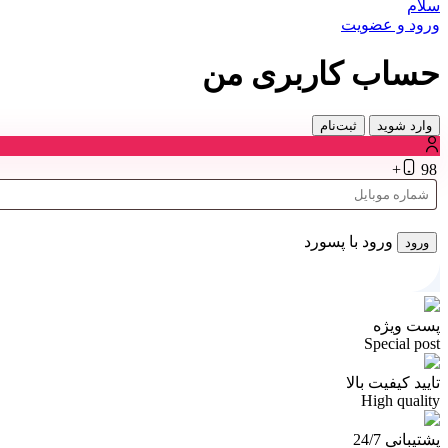
سلام
ورود و عضویت
حساب کاربری من
وارد شوید
ثبت‌نام
98+
ورود با پسورد
ورود
پست ویژه
Special post
تایید کیفیت بالا
High quality
پشتیبانی 24/7