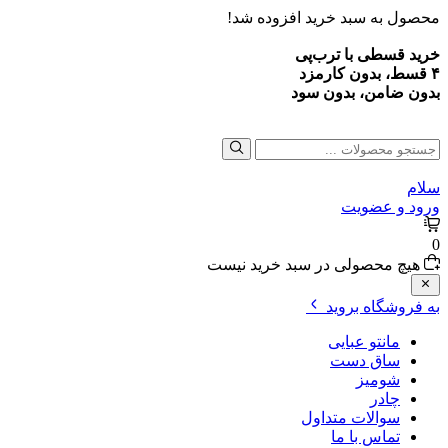
محصول به سبد خرید افزوده شد!
خرید قسطی با ترب‌پی
۴ قسط، بدون کارمزد
بدون ضامن، بدون سود
جستجو
برای:
سلام
ورود و عضویت
0
هیچ محصولی در سبد خرید نیست
به فروشگاه بروید
مانتو عبایی
ساق دست
شومیز
چادر
سوالات متداول
تماس با ما