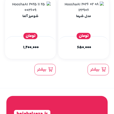
مدل شیما
شومیز آلما
تومان
تومان
1,200,000
650,000
بیشتر
بیشتر
hejabalreza.ir